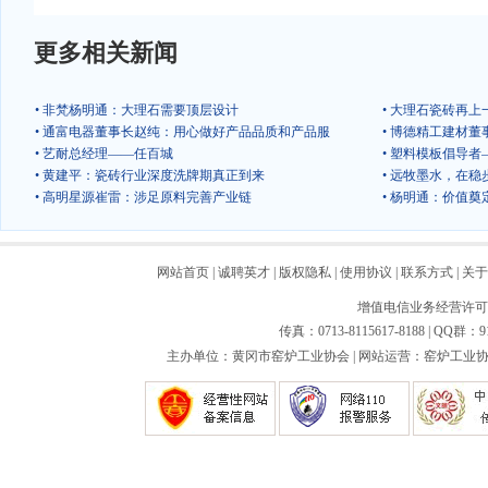
更多相关新闻
• 非梵杨明通：大理石需要顶层设计
• 大理石瓷砖再
• 通富电器董事长赵纯：用心做好产品品质和产品服
• 博德精工建材
• 艺耐总经理——任百城
• 塑料模板倡导
• 黄建平：瓷砖行业深度洗牌期真正到来
• 远牧墨水，在稳
• 高明星源崔雷：涉足原料完善产业链
• 杨明通：价值
网站首页
|
诚聘英才
|
版权隐私
|
使用协议
|
联系方式
|
关于
增值电信业务经营许可证：
传真：0713-8115617-8188 | QQ群：9
主办单位：黄冈市窑炉工业协会 | 网站运营：窑炉工业协会