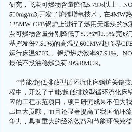
研究，飞灰可燃物含量降低5.79%以上，N
500mg/m3;开发了炉膛增氧技术，在4MW
135MW CFB锅炉上进行了燃用无烟煤的
灰可燃物含量分别降低了8.9%和2.5%;完
基挥发份7.51%)的高温型600MW超临界
运行床温970℃、锅炉燃烧效率97.91%、NOx
最低不投油稳燃负荷30%BMCR。
“节能/超低排放型循环流化床锅炉关键技
程中，开发了节能/超低排放型循环流化床
应的工程示范项目，项目研究成果不但为
出巨大贡献，而且还显著提高了我国循环
争力，具有重大的经济效益和节能环保效