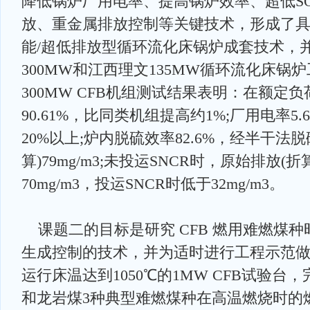
降低锅炉厂用电率、提高锅炉效率、超低SO
放、重金属排放控制等关键技术，形成了
能/超低排放型循环流化床锅炉成套技术，
300MW和江西理文135MW循环流化床锅
300MW CFB机组测试结果表明：在额定
90.61%，比同类机组提高约1%;厂用电率5
20%以上;炉内脱硫效率82.6%，经半干法
算)79mg/m3;未投运SNCR时，原始排放(折
70mg/m3，投运SNCR时低于32mg/m3。
课题二的目标是研究 CFB 燃用难燃煤种时
生成控制的技术，并为适时进行工程示范
运行床温达到1050℃的1MW CFB试验
和龙岩煤3种典型难燃煤种在高温燃烧时的