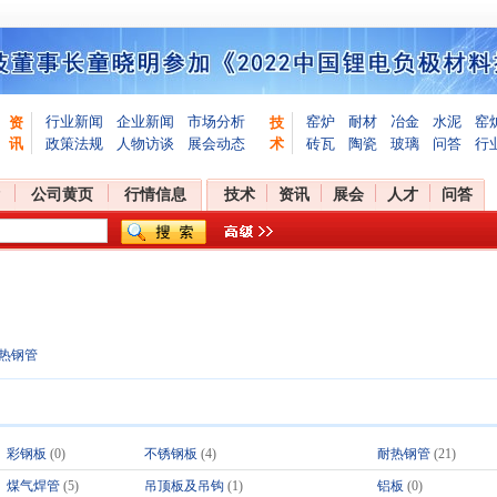
行业新闻
企业新闻
市场分析
窑炉
耐材
冶金
水泥
窑
资
技
讯
政策法规
人物访谈
展会动态
术
砖瓦
陶瓷
玻璃
问答
行
公司黄页
行情信息
技术
资讯
展会
人才
问答
热钢管
彩钢板
(0)
不锈钢板
(4)
耐热钢管
(21)
煤气焊管
(5)
吊顶板及吊钩
(1)
铝板
(0)