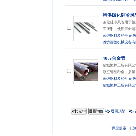
特供碳化硅冷风
碳化硅冷风管用于辊
不变形，使用寿命是
窑炉钢材及构件
耐
潍坊百德机械设备有
40cr合金管
聊城恒辉工贸有限公
厚壁管品种全，质量
窑炉钢材及构件
耐
聊城恒辉工贸有限公
返回顶部
[
供应搜索
] [
加