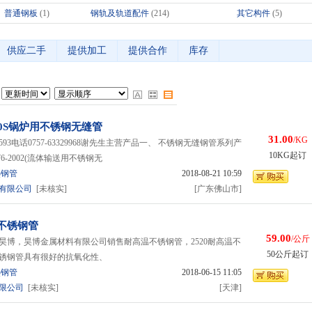
普通钢板
(1)
钢轨及轨道配件
(214)
其它构件
(5)
供应二手
提供加工
提供合作
库存
0S锅炉用不锈钢无缝管
31.00
/KG
1593电话0757-63329968谢先生主营产品一、 不锈钢无缝钢管系列产
10KG起订
76-2002(流体输送用不锈钢无
热钢管
2018-08-21 10:59
有限公司
[未核实]
[广东佛山市]
不锈钢管
59.00
/公斤
昊博，昊博金属材料有限公司销售耐高温不锈钢管，2520耐高温不
50公斤起订
不锈钢管具有很好的抗氧化性、
热钢管
2018-06-15 11:05
限公司
[未核实]
[天津]