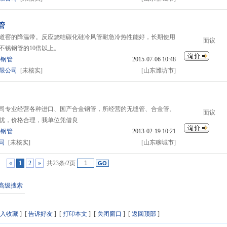
管
道窑的降温带。反应烧结碳化硅冷风管耐急冷热性能好，长期使用
面议
不锈钢管的10倍以上。
热钢管
2015-07-06 10:48
限公司
[未核实]
[山东潍坊市]
司专业经营各种进口、国产合金钢管，所经营的无缝管、合金管、
面议
优，价格合理，我单位凭借良
热钢管
2013-02-19 10:21
司
[未核实]
[山东聊城市]
«
1
2
»
共23条/2页
高级搜索
入收藏
] [
告诉好友
] [
打印本文
] [
关闭窗口
] [
返回顶部
]