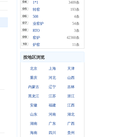
1*1
3409条
转窑
193条
508
4条
业窑炉
54条
RTO
3条
窑炉
42360条
炉窑
11条
按地区浏览
北京
上海
天津
重庆
河北
山西
内蒙古
辽宁
吉林
黑龙江
江苏
浙江
安徽
福建
江西
山东
河南
湖北
湖南
广东
广西
海南
四川
贵州