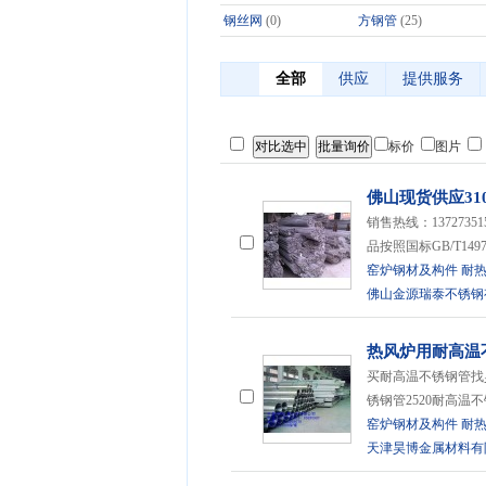
钢丝网
(0)
方钢管
(25)
全部
供应
提供服务
标价
图片
佛山现货供应31
销售热线：1372735
品按照国标GB/T149
窑炉钢材及构件
耐
佛山金源瑞泰不锈钢
热风炉用耐高温
买耐高温不锈钢管找
锈钢管2520耐高温
窑炉钢材及构件
耐
天津昊博金属材料有