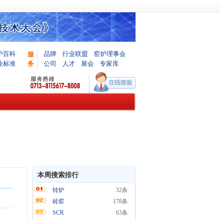
炉百科
品牌
行业联盟
窑炉理事会
服
业标准
务
公司
人才
展会
专家库
本周搜索排行
转炉
32条
砖窑
178条
SCR
63条