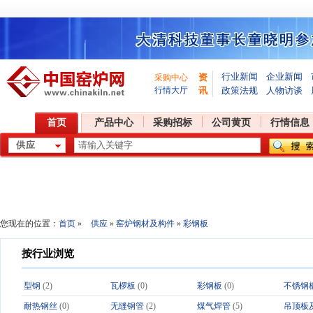
行业新闻
企业新闻
资
采购中心
行情大厅
讯
政策法规
人物访谈
首页
产品中心
采购招标
公司黄页
行情信息
您现在的位置：
首页
»
供应
»
窑炉钢材及构件
»
彩钢板
按行业浏览
型钢
(2)
瓦椤板
(0)
彩钢板
(0)
不锈钢
耐热钢丝
(0)
无缝钢管
(2)
煤气焊管
(5)
吊顶板