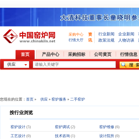
行业新闻
企业新闻
资
采购中心
行情大厅
讯
政策法规
人物访谈
首页
产品中心
采购招标
公司黄页
行情信息
您现在的位置：
首页
»
供应
»
窑炉服务
»
二手窑炉
按行业浏览
窑炉设计
(5)
窑炉调试
(2)
窑炉维修
(6)
工艺设计
(0)
技术咨询
(1)
设计院所
(0)