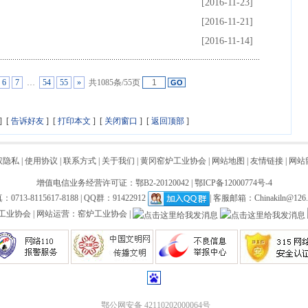
[2016-11-23]
[2016-11-21]
[2016-11-14]
6
7
…
54
55
»
共1085条/55页
] [
告诉好友
] [
打印本文
] [
关闭窗口
] [
返回顶部
]
权隐私
|
使用协议
|
联系方式
|
关于我们
|
黄冈窑炉工业协会
|
网站地图
|
友情链接
|
网站
增值电信业务经营许可证：鄂B2-20120042
|
鄂ICP备12000774号-4
：0713-8115617-8188 | QQ群：91422912
| 客服邮箱：
Chinakiln@126
业协会 | 网站运营：窑炉工业协会 |
鄂公网安备 42110202000064号