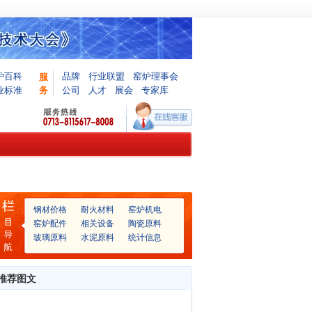
炉百科
品牌
行业联盟
窑炉理事会
服
业标准
务
公司
人才
展会
专家库
钢材价格
耐火材料
窑炉机电
窑炉配件
相关设备
陶瓷原料
玻璃原料
水泥原料
统计信息
推荐图文