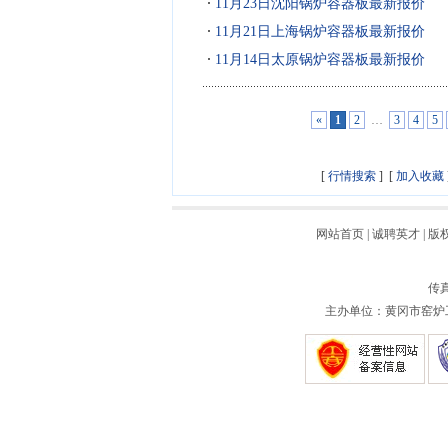
11月23日沈阳锅炉容器板最新报价
11月21日上海锅炉容器板最新报价
11月14日太原锅炉容器板最新报价
«
1
2
…
3
4
5
[
行情搜索
] [
加入收藏
网站首页
|
诚聘英才
|
版
传真
主办单位：黄冈市窑炉工