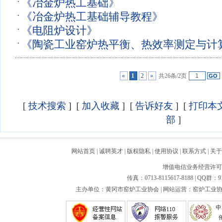
《冶金炉热工基础》
《冶金炉热工基础辅导教程》
《电阻炉设计》
《陶瓷工业窑炉热平衡、热效率测定与计
«
1
2
»
共26条/2页
[
技术搜索
] [
加入收藏
] [
告诉好友
] [
打印本
部
]
网站首页
|
诚聘英才
|
版权隐私
|
使用协议
|
联系方式
|
关于
增值电信业务经营许可证：
传真：0713-8115617-8188 | QQ群：9
主办单位：黄冈市窑炉工业协会 | 网站运营：窑炉工业协会